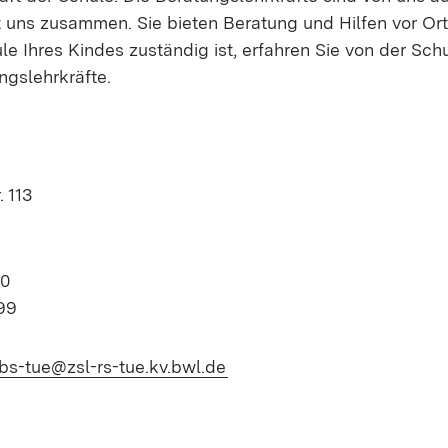
t uns zusammen. Sie bieten Beratung und Hilfen vor Ort
le Ihres Kindes zuständig ist, erfahren Sie von der Sch
ngslehrkräfte.
 113
00
99
(Öffnet in neuem Fenster)
pbs-tue@zsl-rs-tue.kv.bwl.de