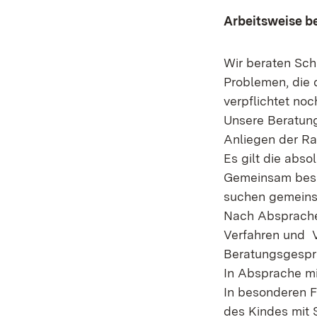
Arbeitsweise be
Wir beraten Schü
Problemen, die d
verpflichtet noc
Unsere Beratung 
Anliegen der R
Es gilt die abso
Gemeinsam besp
suchen gemeins
Nach Absprache 
Verfahren und V
Beratungsgesprä
In Absprache mi
In besonderen F
des Kindes mit 