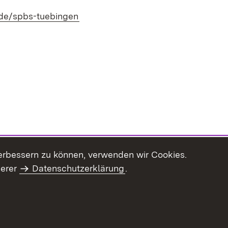
(Öffnet in neuem Fenster)
de/spbs-tuebingen
erbessern zu können, verwenden wir Cookies.
serer
Datenschutzerklärung
.