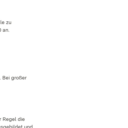
le zu
 an.
. Bei großer
r Regel die
usgebildet und