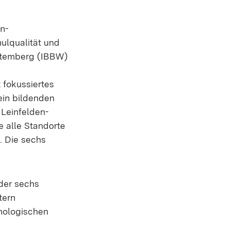
n-
ulqualität und
rttemberg (IBBW)
 fokussiertes
ein bildenden
 Leinfelden-
 alle Standorte
. Die sechs
 der sechs
tern
hologischen