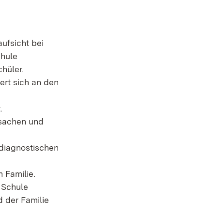
aufsicht bei
chule
chüler.
iert sich an den
t.
rsachen und
diagnostischen
 Familie.
 Schule
 der Familie