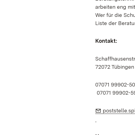
arbeiten eng mi
Wer für die Schu
Liste der Beratu
Kontakt:
Schaffhausenstr.
72072 Tübingen
07071 99902-5
07071 99902-5
E-Mail:
poststelle.s