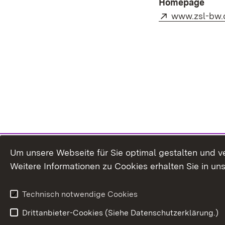
Homepage
Extern:
www.zsl-bw.
Um unsere Webseite für Sie optimal gestalten und v
Weitere Informationen zu Cookies erhalten Sie in un
Technisch notwendige Cookies
Drittanbieter-Cookies (Siehe Datenschutzerklärung.)