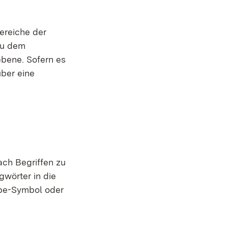
ereiche der
zu dem
ebene. Sofern es
über eine
ach Begriffen zu
wörter in die
upe-Symbol oder