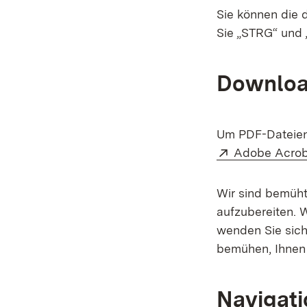
Sie können die 
Sie „STRG“ und 
Downloa
Um PDF-Dateien 
Extern:
Adobe Acrob
Wir sind bemüht,
aufzubereiten. 
wenden Sie sich
bemühen, Ihnen 
Navigati