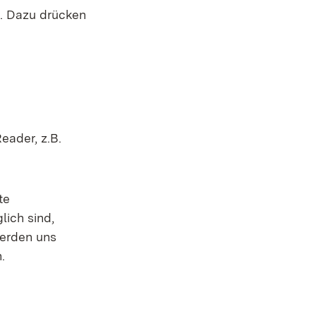
n. Dazu drücken
eader, z.B.
te
lich sind,
werden uns
.