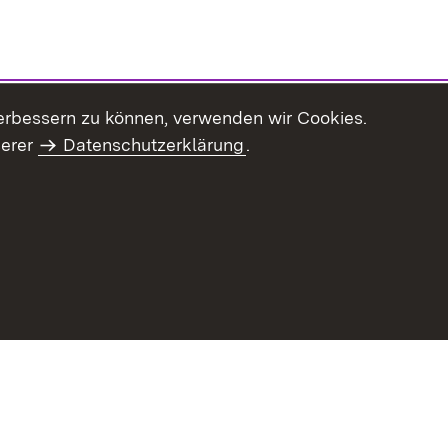
erbessern zu können, verwenden wir Cookies.
serer
Datenschutzerklärung
.
haltsübersicht
Kontakt
Impressum
Datenschutz
Benut